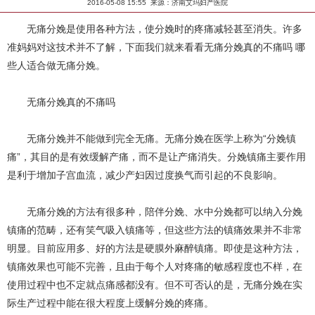
2016-05-08 15:55 来源：济南艾玛妇产医院
无痛分娩是使用各种方法，使分娩时的疼痛减轻甚至消失。许多
准妈妈对这技术并不了解，下面我们就来看看无痛分娩真的不痛吗 哪
些人适合做无痛分娩。
无痛分娩真的不痛吗
无痛分娩并不能做到完全无痛。无痛分娩在医学上称为“分娩镇
痛”，其目的是有效缓解产痛，而不是让产痛消失。分娩镇痛主要作用
是利于增加子宫血流，减少产妇因过度换气而引起的不良影响。
无痛分娩的方法有很多种，陪伴分娩、水中分娩都可以纳入分娩
镇痛的范畴，还有笑气吸入镇痛等，但这些方法的镇痛效果并不非常
明显。目前应用多、好的方法是硬膜外麻醉镇痛。即使是这种方法，
镇痛效果也可能不完善，且由于每个人对疼痛的敏感程度也不样，在
使用过程中也不定就点痛感都没有。但不可否认的是，无痛分娩在实
际生产过程中能在很大程度上缓解分娩的疼痛。