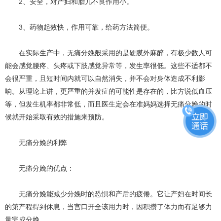
2、安全，对产妇和胎儿不良作用小。
3、药物起效快，作用可靠，给药方法简便。
在实际生产中，无痛分娩般采用的是硬膜外麻醉，有极少数人可
能会感觉腰疼、头疼或下肢感觉异常等，发生率很低。这些不适都不
会很严重，且短时间内就可以自然消失，并不会对身体造成不利影
响。从理论上讲，更严重的并发症的可能性是存在的，比方说低血压
等，但发生机率都非常低，而且医生定会在准妈妈选择无痛分娩的时
候就开始采取有效的措施来预防。
无痛分娩的利弊
无痛分娩的优点：
无痛分娩能减少分娩时的恐惧和产后的疲倦。它让产妇在时间长
的第产程得到休息，当宫口开全该用力时，因积攒了体力而有足够力
量完成分娩。