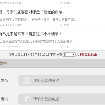
6-05-06 10:09:49
199
次
后，母亲们还要面对哪些「隐秘的痛楚」
盆前倾了，弯腰腰疼， 抱孩子也腰疼。肚子大得收不回...
6-05-05 09:41:45
68
次
自己是不是宫寒？留意这几个小细节！
己是不是宫寒?留意这几个小细节!宫寒对于女性的健康...
6-05-04 10:01:27
67
次
首页
上页
1
2
3
4
5
6
7
8
9
10
11
下页
末页
共
352
页
2111
条
预约
姓名：
电话：