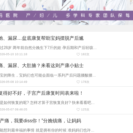
弛、漏尿…盆底康复帮助宝妈摆脱产后尴
过28岁 两年前自然分娩生下7斤的娃 孕后期和产后轻咳...
6-05-10 10:11:18
182
次
痛、漏尿、大肚腩？来看这则产康小贴士
宝的降生，宝妈们也可能会面临一系列产后问题腰酸腰...
6-05-08 10:14:49
178
次
复得好不好，子宫产后康复时间表来啦！
是如何恢复的呢? 怎样才算子宫恢复良好? 快来看看吧...
6-05-07 09:46:05
125
次
，产痛，我要diss你！”分娩镇痛，让妈妈
能想到最幸福的事情 就是拥有你的时候 准妈妈们也许...